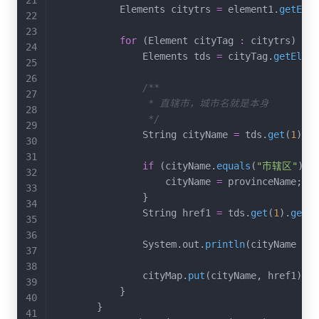
            Elements citytrs 
=
 element1
.
getElem
for
(
Element cityTag 
:
 citytrs
)
{
                Elements tds 
=
 cityTag
.
getEleme
/**

                 * 直辖市，城市名就是本身

                 */
                String cityName 
=
 tds
.
get
(
1
)
.
ge
if
(
cityName
.
equals
(
"市辖区"
)
)
                    cityName 
=
 provinceName
;
}
                String href1 
=
 tds
.
get
(
1
)
.
getEl
                System
.
out
.
println
(
cityName 
+
"
                cityMap
.
put
(
cityName
,
 href1
)
;
}
}