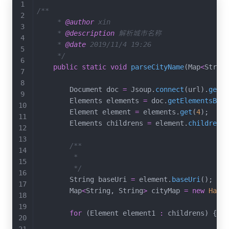
/**

     * 
@author
 xin

     * 
@description
 解析城市名称

     * 
@date
 2019/11/4 19:26

     */
public
static
void
parseCityName
(
Map
<
String
        Document doc 
=
 Jsoup
.
connect
(
url
)
.
get
(
)
        Elements elements 
=
 doc
.
getElementsByTa
        Element element 
=
 elements
.
get
(
4
)
;
        Elements childrens 
=
 element
.
children
(
)
/**

         * 

         */
        String baseUri 
=
 element
.
baseUri
(
)
;
        Map
<
String
,
 String
>
 cityMap 
=
new
HashM
for
(
Element element1 
:
 childrens
)
{