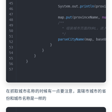
                    System
.
out
.
println
(
province
                    map
.
put
(
provinceName
,
null
)
/**

                      * 组装城市页面的URL，进
                      */
parseCityName
(
map
,
 baseUri 
}
}
}
}
在抓取城市名称的时候有一点要注意，直辖市城市的省
份和城市名称是一样的