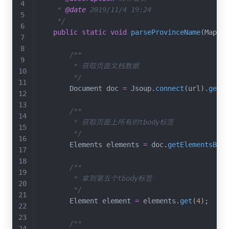
     * 
@date
 2019/11/4 19:24

     */
public
static
void
parseProvinceName
(
Map
<
St
/**

         * 获取页面文档数据

         */
        Document doc 
=
 Jsoup
.
connect
(
url
)
.
get
(
)
/**

         * 获取页面上所有的tbody标签

         */
        Elements elements 
=
 doc
.
getElementsByTa
/**

         * 拿到第五个tbody标签

         */
        Element element 
=
 elements
.
get
(
4
)
;
/**
