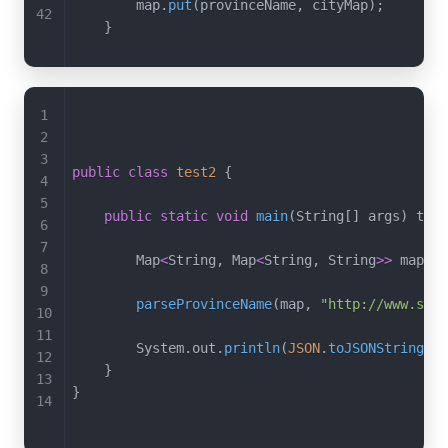
        map
.
put
(
provinceName
,
 cityMap
)
;
}
public
class
test2
{
public
static
void
main
(
String
[
]
 args
)
 thro
        Map
<
String
,
 Map
<
String
,
 String
>>
 map 
=
parseProvinceName
(
map
,
"http://www.stat
        System
.
out
.
println
(
JSON
.
toJSONString
(
ma
}
}