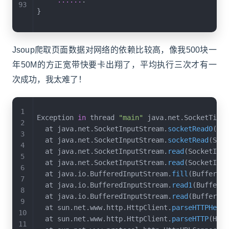
...
...
.
}
Jsoup爬取页面数据对网络的依赖比较高，像我500块一
年50M的方正宽带快要卡出翔了，平均执行三次才有一
次成功，我太难了！
Exception 
in
 thread 
"main"
 java
.
net
.
SocketTimeo
	at java
.
net
.
SocketInputStream
.
socketRead0
(
Nat
	at java
.
net
.
SocketInputStream
.
socketRead
(
Sock
	at java
.
net
.
SocketInputStream
.
read
(
SocketInpu
	at java
.
net
.
SocketInputStream
.
read
(
SocketInpu
	at java
.
io
.
BufferedInputStream
.
fill
(
BufferedI
	at java
.
io
.
BufferedInputStream
.
read1
(
Buffered
	at java
.
io
.
BufferedInputStream
.
read
(
BufferedI
	at sun
.
net
.
www
.
http
.
HttpClient
.
parseHTTPHeade
	at sun
.
net
.
www
.
http
.
HttpClient
.
parseHTTP
(
Http