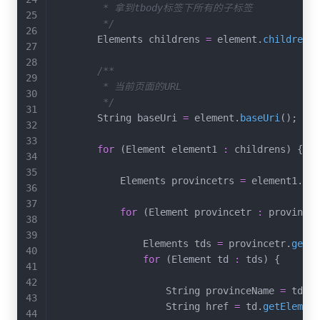
         * 拿到tbody标签下所有的子标签

         */
        Elements childrens 
=
 element
.
children
(
)
/**

         * 当前页面的URL

         */
        String baseUri 
=
 element
.
baseUri
(
)
;
for
(
Element element1 
:
 childrens
)
{
            Elements provincetrs 
=
 element1
.
get
for
(
Element provincetr 
:
 provincet
                Elements tds 
=
 provincetr
.
getEl
for
(
Element td 
:
 tds
)
{
                    String provinceName 
=
 td
.
ge
                    String href 
=
 td
.
getElement