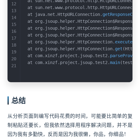
	at sun
.
net
.
www
.
protocol
.
http
.
HttpURLConnectio
	at sun
.
net
.
www
.
protocol
.
http
.
HttpURLConnectio
	at java
.
net
.
HttpURLConnection
.
getResponseCode
	at org
.
jsoup
.
helper
.
HttpConnection$Response
.
e
	at org
.
jsoup
.
helper
.
HttpConnection$Response
.
e
	at org
.
jsoup
.
helper
.
HttpConnection$Response
.
e
	at org
.
jsoup
.
helper
.
HttpConnection
.
execute
(
Ht
	at org
.
jsoup
.
helper
.
HttpConnection
.
get
(
HttpCo
	at com
.
xinzf
.
project
.
jsoup
.
test2
.
parseProvinc
	at com
.
xinzf
.
project
.
jsoup
.
test2
.
main
(
test2
.
j
总结
从分析页面到编写代码花费的时间，可能要比简单的复
制粘贴还要长，但我依然选择用程序解决问题，并不是
因为我有多勤快，反而是因为我很懒，你品，你细品！