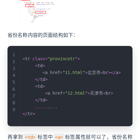
省份名称内容的页面结构如下：
<
tr 
class
=
"provincetr"
>
<
td
>
<
a href
=
"11.html"
>
北京市
<
br
>
<
/
a
>
<
/
td
>
<
td
>
<
a href
=
"12.html"
>
天津市
<
br
>
<
/
td
>
...
...
...
<
/
tr
>
再拿到
标签中
标签属性就可以了，省份名称
<td>
<a>