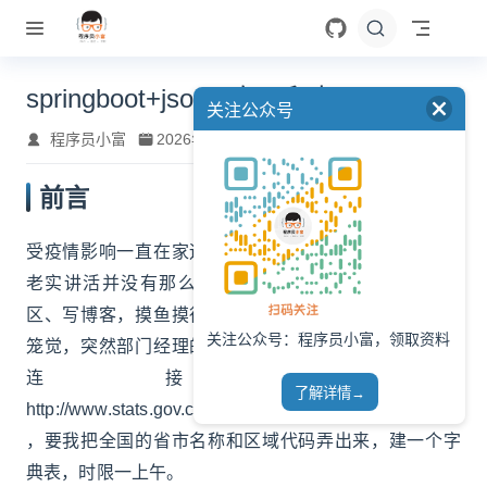
跳至主要內容
springboot+jsoup 实现爬虫
关注公众号
程序员小富
2026年7月28日
大约 5 分钟
前言
受疫情影响一直在家远程办公，公司业务进展的缓慢，
老实讲活并没有那么多，每天吃饭、睡觉、逛技术社
区、写博客，摸鱼摸得爽的很。早上本来还想在来个回
关注公众号：程序员小富，领取资料
笼觉，突然部门经理的语音消息就过来了，甩给我一个
连接地址
了解详情→
http://www.stats.gov.cn/tjsj/tjbz/tjyqhdmhcxhfdm/2018/
，要我把全国的省市名称和区域代码弄出来，建一个字
典表，时限一上午。