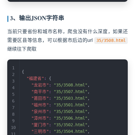
3、输出JSON字符串
当前只要省份和城市名称，爬虫没有什么深度，如果还
需要区县等信息，可以根据市后边的url
35/3508.html
继续往下爬取
{
"福建省"
:
{
"龙岩市"
:
"35/3508.html"
,
"南平市"
:
"35/3507.html"
,
"莆田市"
:
"35/3503.html"
,
"福州市"
:
"35/3501.html"
,
"泉州市"
:
"35/3505.html"
,
"漳州市"
:
"35/3506.html"
,
"厦门市"
:
"35/3502.html"
,
"三明市"
:
"35/3504.html"
,