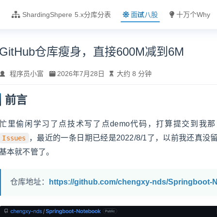
战
ShardingShpere 5.x分库分表
面试八股
十万个Why
GitHub仓库瘦身，直接600M减到6M
程序员小富
2026年7月28日
大约 8 分钟
前言
忙里偷闲学习了点技术写了点demo代码，打算提交到我
，最近的一条日期已经是2022/8/1了，以前我还
Issues
基本就不管了。
仓库地址：
https://github.com/chengxy-nds/Springboot-