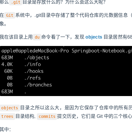
那么
目录是存放什么的？为什么会这么大呢？
.git
在
系统中，.git目录中存储了整个代码仓库的元数据信
Git
象。
我在该目录上用
命令看了一下，发现
objects
目录居然有6
du
目录之所以这么大，是因为它保存了仓库中的所有
objects
目录结构,
提交历史，它们是 Git 中的三个核
trees
commits
其中：