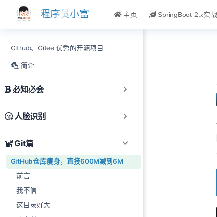
跳至主要內容
程序员小富
主页
SpringBoot 2.x实
Github、Gitee 优秀的开源项目
简介
必知必会
人脸识别
Git篇
GitHub仓库瘦身，直接600M减到6M
前言
我不信
这目录好大