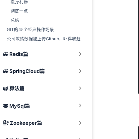
瘦身利器
彻底一点
总结
GIT的45个经典操作场景
公司敏感数据被上传Github，吓得我赶紧改提交记录
Redis篇
SpringCloud篇
算法篇
MySql篇
Zookeeper篇