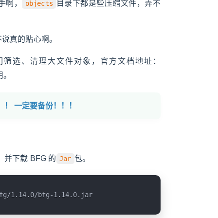
手啊，
目录下都是些压缩文件，弄不
objects
不说真的贴心啊。
们筛选、清理大文件对象，官方文档地址：
咋用。
！！
一定要备份！！！
并下载 BFG 的
包。
Jar