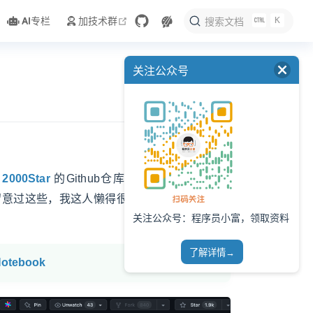
K
open in new window
AI专栏
加技术群
搜索文档
关注公众号
那
2000Star
的Github仓库上，居然发现有5个
真没留意过这些，我这人懒得很，本地代码提交成功
关注公众号：程序员小富，领取资料
了解详情→
Notebook